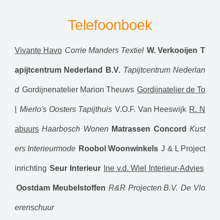
Telefoonboek
Vivante Havo
Corrie Manders Textiel
W. Verkooijen
T
apijtcentrum Nederland B.V.
Tapijtcentrum Nederlan
d
Gordijnenatelier Marion Theuws
Gordijnatelier de To
l
Mierlo's Oosters Tapijthuis
V.O.F. Van Heeswijk
R. N
abuurs
Haarbosch Wonen
Matrassen Concord
Kust
ers Interieurmode
Roobol Woonwinkels
J & L Project
inrichting
Seur Interieur
Ine v.d. Wiel Interieur-Advies
Oostdam Meubelstoffen
R&R Projecten B.V.
De Vlo
erenschuur