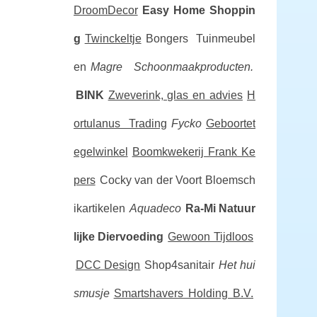
DroomDecor
Easy Home Shoppin
g
Twinckeltje
Bongers Tuinmeubel
en
Magre Schoonmaakproducten.
BINK
Zweverink, glas en advies
H
ortulanus Trading
Fycko
Geboortet
egelwinkel
Boomkwekerij Frank Ke
pers
Cocky van der Voort Bloemsch
ikartikelen
Aquadeco
Ra-Mi Natuur
lijke Diervoeding
Gewoon Tijdloos
DCC Design
Shop4sanitair
Het hui
smusje
Smartshavers Holding B.V.