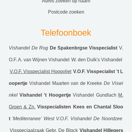
adres zoeken op naam
postcode zoeken
Telefoonboek
Vishandel De Rog
De Spakenbrgse Visspecialist
V.
O.F. A. van Wijnen Vishandel
W. den Dulk's Vishandel
V.O.F. Visspecialist Hoogvliet
V.O.F. Visspecialist 't L
oopertje
Vishandel Maarten van de Kreeke
De Viswi
nkel
Vishandel 't Hoogertje
Vishandel Gundlach
M.
Groen & Zn.
Visspecialisten Kees en Chantal Sloo
t
'Mediterranee' West
V.O.F. Vishandel De Noordzee
Visspeciaalzaak Gebr. De Block
Vishandel Hillegers