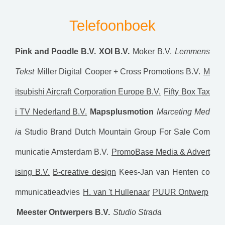
Telefoonboek
Pink and Poodle B.V.
XOI B.V.
Moker B.V.
Lemmens
Tekst
Miller Digital
Cooper + Cross Promotions B.V.
M
itsubishi Aircraft Corporation Europe B.V.
Fifty Box Tax
i TV Nederland B.V.
Mapsplusmotion
Marceting Med
ia
Studio Brand
Dutch Mountain Group
For Sale Com
municatie Amsterdam B.V.
PromoBase Media & Advert
ising B.V.
B-creative design
Kees-Jan van Henten co
mmunicatieadvies
H. van 't Hullenaar
PUUR Ontwerp
Meester Ontwerpers B.V.
Studio Strada