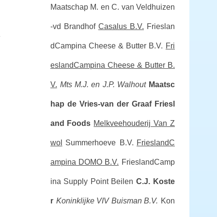
Maatschap M. en C. van Veldhuizen
-vd Brandhof
Casalus B.V.
Frieslan
e
dCampina Cheese & Butter B.V.
Fri
eslandCampina Cheese & Butter B.
V.
Mts M.J. en J.P. Walhout
Maatsc
hap de Vries-van der Graaf
Friesl
and Foods
Melkveehouderij Van Z
wol
Summerhoeve B.V.
FrieslandC
ampina DOMO B.V.
FrieslandCamp
ina Supply Point Beilen
C.J. Koste
r
Koninklijke VIV Buisman B.V.
Kon