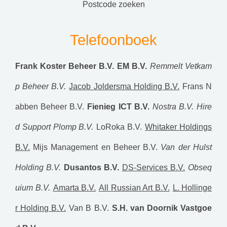
postcode zoeken
Telefoonboek
Frank Koster Beheer B.V.
EM B.V.
Remmelt Vetkam
p Beheer B.V.
Jacob Joldersma Holding B.V.
Frans N
abben Beheer B.V.
Fienieg ICT B.V.
Nostra B.V.
Hire
d Support Plomp B.V.
LoRoka B.V.
Whitaker Holdings
B.V.
Mijs Management en Beheer B.V.
Van der Hulst
Holding B.V.
Dusantos B.V.
DS-Services B.V.
Obseq
uium B.V.
Amarta B.V.
All Russian Art B.V.
L. Hollinge
r Holding B.V.
Van B B.V.
S.H. van Doornik Vastgoe