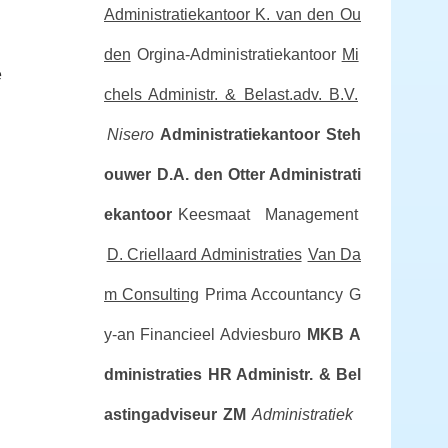
Administratiekantoor K. van den Ou
den
Orgina-Administratiekantoor
Mi
e
chels Administr. & Belast.adv. B.V.
Nisero
Administratiekantoor Steh
ouwer
D.A. den Otter Administrati
ekantoor
Keesmaat Management
D. Criellaard Administraties
Van Da
m Consulting
Prima Accountancy
G
y-an Financieel Adviesburo
MKB A
dministraties
HR Administr. & Bel
astingadviseur
ZM
Administratiek