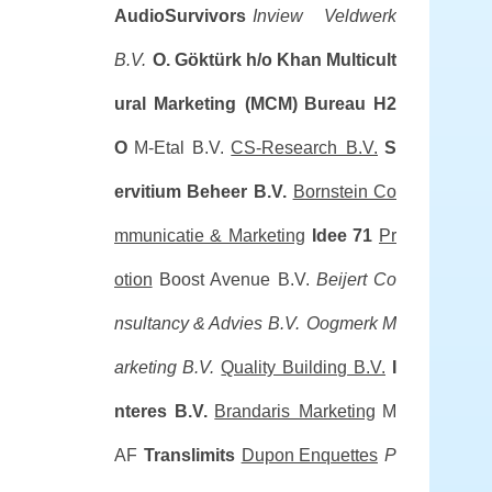
AudioSurvivors
Inview Veldwerk
B.V.
O. Göktürk h/o Khan Multicult
ural Marketing (MCM)
Bureau H2
O
M-Etal B.V.
CS-Research B.V.
S
ervitium Beheer B.V.
Bornstein Co
mmunicatie & Marketing
Idee 71
Pr
otion
Boost Avenue B.V.
Beijert Co
nsultancy & Advies B.V.
Oogmerk M
arketing B.V.
Quality Building B.V.
I
nteres B.V.
Brandaris Marketing
M
AF
Translimits
Dupon Enquettes
P