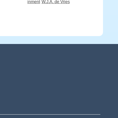
inment
W.J.A. de Vries