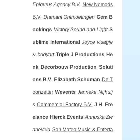
Epiqurus Agency B.V.
New Nomads
B.V.
Diamant Ontmoetingen
Gem B
ookings
Victory Sound and Light
S
ublime International
Joyce visagie
& bodyart
Triple J Productions
He
nk Decorbouw
Production Soluti
ons B.V.
Elizabeth Schuman
De T
oonzetter
Wevents
Janneke Nijhuij
s
Commercial Factory B.V.
J.H. Fre
elance
Hierck Events
Annuska Zw
aneveld
San Mateo Music & Enterta