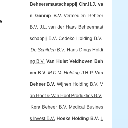
Beheersmaatschappij Chr.H.J. va
n Gennip B.V.
Vermeulen Beheer
e
B.V.
J.L. van der Haas Beheermaat
schappij B.V.
Cedeko Holding B.V.
De Schilden B.V.
Hans Dings Holdi
ng B.V.
Van Hulst Veldhoven Beh
eer B.V.
M.C.M. Holding
J.H.P. Vos
Beheer B.V.
Wijnen Holding B.V.
V
an Hoof & Van Hoof Produkties B.V.
Kera Beheer B.V.
Medical Busines
s Invest B.V.
Hoeks Holding B.V.
L