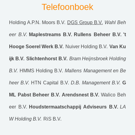
Telefoonboek
Holding A.P.N. Moors B.V.
DGS Group B.V.
Wahl Beh
eer B.V.
Maplestreams B.V.
Rullens Beheer B.V.
't
Hooge Soerel Werk B.V.
Nuiver Holding B.V.
Van Ku
ijk B.V.
Slichtenhorst B.V.
Bram Heijnsbroek Holding
B.V.
HMMS Holding B.V.
Mallens Management en Be
heer B.V.
HTN Capital B.V.
D.B. Management B.V.
G
ML Pabst Beheer B.V.
Arendsnest B.V.
Walico Beh
eer B.V.
Houdstermaatschappij Adviseurs B.V.
LA
W Holding B.V.
RiS B.V.