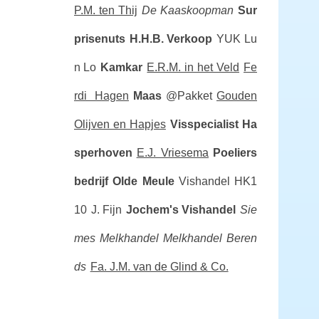
P.M. ten Thij
De Kaaskoopman
Sur
prisenuts
H.H.B. Verkoop
YUK Lu
n Lo
Kamkar
E.R.M. in het Veld
Fe
rdi Hagen
Maas
@Pakket
Gouden
Olijven en Hapjes
Visspecialist Ha
sperhoven
E.J. Vriesema
Poeliers
bedrijf Olde Meule
Vishandel HK1
10
J. Fijn
Jochem's Vishandel
Sie
mes Melkhandel
Melkhandel Beren
ds
Fa. J.M. van de Glind & Co.