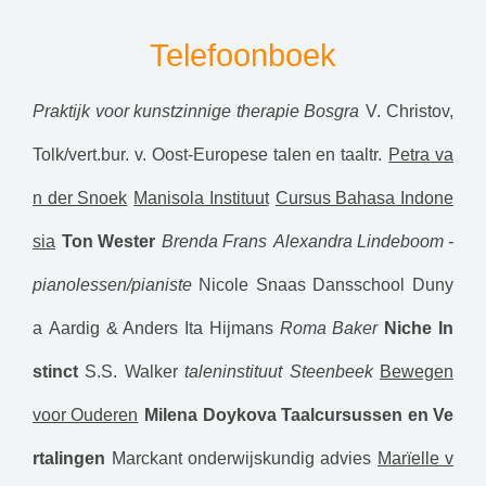
Telefoonboek
Praktijk voor kunstzinnige therapie Bosgra
V. Christov,
Tolk/vert.bur. v. Oost-Europese talen en taaltr.
Petra va
n der Snoek
Manisola Instituut
Cursus Bahasa Indone
sia
Ton Wester
Brenda Frans
Alexandra Lindeboom -
pianolessen/pianiste
Nicole Snaas
Dansschool Duny
a
Aardig & Anders
Ita Hijmans
Roma Baker
Niche In
stinct
S.S. Walker
taleninstituut Steenbeek
Bewegen
voor Ouderen
Milena Doykova Taalcursussen en Ve
rtalingen
Marckant onderwijskundig advies
Marïelle v