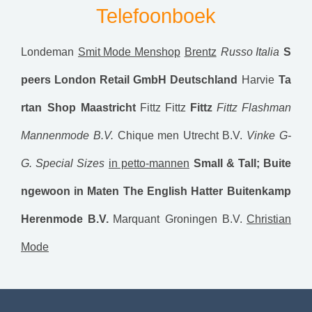
Telefoonboek
Londeman
Smit Mode Menshop
Brentz
Russo Italia
S
peers London Retail GmbH Deutschland
Harvie
Ta
rtan Shop Maastricht
Fittz
Fittz
Fittz
Fittz
Flashman
Mannenmode B.V.
Chique men Utrecht B.V.
Vinke G-
G. Special Sizes
in petto-mannen
Small & Tall; Buite
ngewoon in Maten
The English Hatter
Buitenkamp
Herenmode B.V.
Marquant Groningen B.V.
Christian
Mode