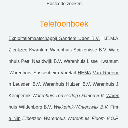
postcode zoeken
Telefoonboek
Exploitatiemaatschappij Sanders Uden B.V.
H.E.M.A.
Zierikzee
Kwantum
Warenhuis Spijkenisse B.V.
Ware
nhuis Petri Naaldwijk B.V.
Warenhuis Lisse
Kwantum
Warenhuis Sassenheim
Varetail
HEMA
Van Rheene
n Leusden B.V.
Warenhuis Huizen B.V.
Warenhuis J.
Kemperink
Warenhuis Ten Hertog Ommen B.V.
Waren
huis Wildenborg B.V.
Wikkerink-Winterswijk B.V.
Firm
a Nip
Elbertsen Warenhuis
Warenhuis Fidom V.O.F.