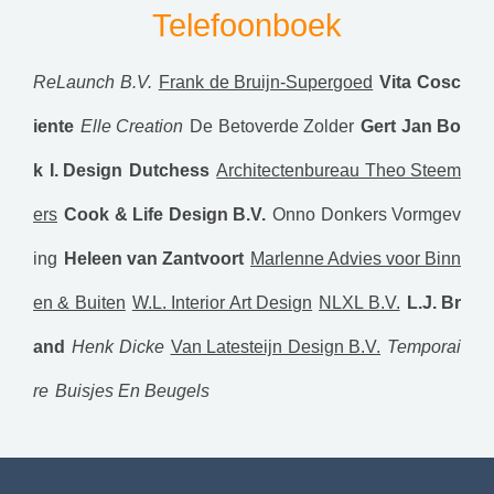
Telefoonboek
ReLaunch B.V.
Frank de Bruijn-Supergoed
Vita Cosc
iente
Elle Creation
De Betoverde Zolder
Gert Jan Bo
k
I. Design
Dutchess
Architectenbureau Theo Steem
ers
Cook & Life Design B.V.
Onno Donkers Vormgev
ing
Heleen van Zantvoort
Marlenne Advies voor Binn
en & Buiten
W.L. Interior Art Design
NLXL B.V.
L.J. Br
and
Henk Dicke
Van Latesteijn Design B.V.
Temporai
re
Buisjes En Beugels