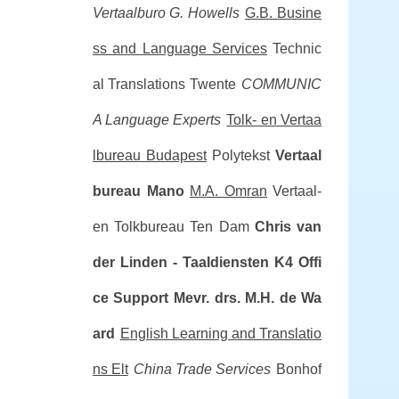
Vertaalburo G. Howells
G.B. Busine
ss and Language Services
Technic
al Translations Twente
COMMUNIC
A Language Experts
Tolk- en Vertaa
lbureau Budapest
Polytekst
Vertaal
bureau Mano
M.A. Omran
Vertaal-
en Tolkbureau Ten Dam
Chris van
der Linden - Taaldiensten
K4 Offi
ce Support
Mevr. drs. M.H. de Wa
ard
English Learning and Translatio
ns Elt
China Trade Services
Bonhof