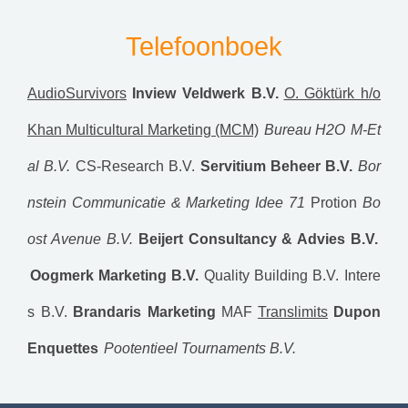
Telefoonboek
AudioSurvivors
Inview Veldwerk B.V.
O. Göktürk h/o
Khan Multicultural Marketing (MCM)
Bureau H2O
M-Et
al B.V.
CS-Research B.V.
Servitium Beheer B.V.
Bor
nstein Communicatie & Marketing
Idee 71
Protion
Bo
ost Avenue B.V.
Beijert Consultancy & Advies B.V.
Oogmerk Marketing B.V.
Quality Building B.V.
Intere
s B.V.
Brandaris Marketing
MAF
Translimits
Dupon
Enquettes
Pootentieel Tournaments B.V.