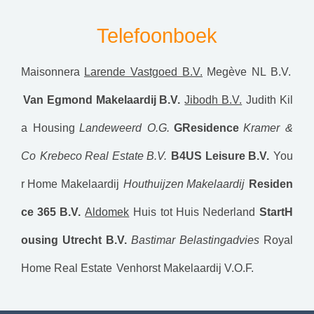
Telefoonboek
Maisonnera
Larende Vastgoed B.V.
Megève NL B.V.
Van Egmond Makelaardij B.V.
Jibodh B.V.
Judith Kil
a Housing
Landeweerd O.G.
GResidence
Kramer &
Co
Krebeco Real Estate B.V.
B4US Leisure B.V.
You
r Home Makelaardij
Houthuijzen Makelaardij
Residen
ce 365 B.V.
Aldomek
Huis tot Huis Nederland
StartH
ousing Utrecht B.V.
Bastimar Belastingadvies
Royal
Home Real Estate
Venhorst Makelaardij V.O.F.