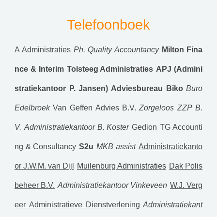
Telefoonboek
A Administraties
Ph. Quality Accountancy
Milton Fina
nce & Interim
Tolsteeg Administraties
APJ (Admini
stratiekantoor P. Jansen)
Adviesbureau Biko
Buro
Edelbroek
Van Geffen Advies B.V.
Zorgeloos ZZP B.
V.
Administratiekantoor B. Koster
Gedion
TG Accounti
ng & Consultancy
S2u
MKB assist
Administratiekanto
or J.W.M. van Dijl
Muilenburg Administraties
Dak Polis
beheer B.V.
Administratiekantoor Vinkeveen
W.J. Verg
eer Administratieve Dienstverlening
Administratiekant