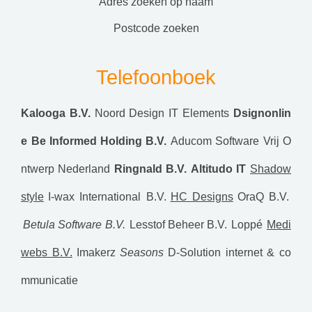
adres zoeken op naam
postcode zoeken
Telefoonboek
Kalooga B.V.
Noord Design
IT Elements
Dsignonlin
e
Be Informed Holding B.V.
Aducom Software
Vrij O
ntwerp Nederland
Ringnald B.V.
Altitudo IT
Shadow
style
I-wax International B.V.
HC Designs
OraQ B.V.
Betula Software B.V.
Lesstof Beheer B.V.
Loppé
Medi
webs B.V.
Imakerz
Seasons
D-Solution internet & co
mmunicatie