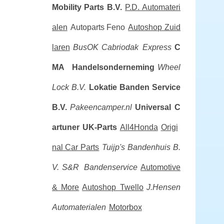
Mobility Parts B.V.
P.D. Automateri
alen
Autoparts Feno
Autoshop Zuid
laren
BusOK
Cabriodak Express
C
MA Handelsonderneming
Wheel
Lock B.V.
Lokatie Banden Service
B.V.
Pakeencamper.nl
Universal C
artuner
UK-Parts
All4Honda
Origi
nal Car Parts
Tuijp's Bandenhuis B.
V.
S&R Bandenservice
Automotive
& More
Autoshop Twello
J.Hensen
Automaterialen
Motorbox