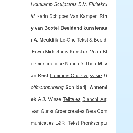
Houtkamp Sculptures B.V.
Fluitekru
id
Karin Schipper
Van Kampen
Rin
y van Boxtel
Beeldend kunstenaa
r A. Meuldijk
Le-One Tekst & Beeld
Erwin Middelhuis Kunst en Vorm
Bl
oemenboutique Nanda & Thea
M. v
an Rest
Lammers Onderwijsvisie
H
offmannprinting
Schilderij Annemi
ek
A.J. Wisse
Telltales
Bianchi Art
van Gunst Groencreaties
Beta Com
municaties
L&R Tekst
Pronkscriptu