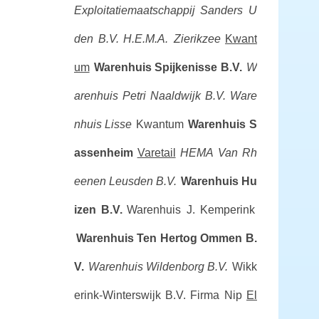
Exploitatiemaatschappij Sanders U
den B.V.
H.E.M.A. Zierikzee
Kwant
um
Warenhuis Spijkenisse B.V.
W
arenhuis Petri Naaldwijk B.V.
Ware
nhuis Lisse
Kwantum
Warenhuis S
assenheim
Varetail
HEMA
Van Rh
eenen Leusden B.V.
Warenhuis Hu
izen B.V.
Warenhuis J. Kemperink
Warenhuis Ten Hertog Ommen B.
V.
Warenhuis Wildenborg B.V.
Wikk
erink-Winterswijk B.V.
Firma Nip
El