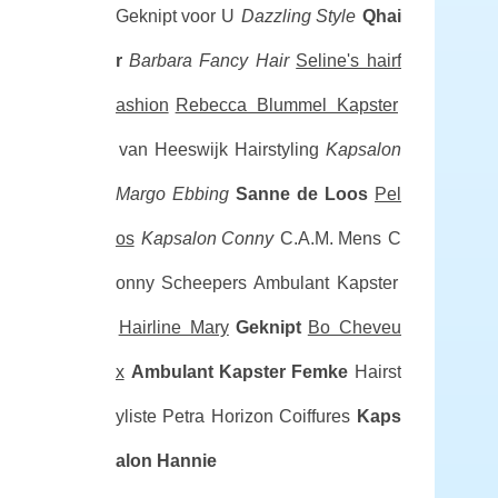
Geknipt voor U
Dazzling Style
Qhai
r
Barbara Fancy Hair
Seline's hairf
ashion
Rebecca Blummel Kapster
van Heeswijk Hairstyling
Kapsalon
Margo Ebbing
Sanne de Loos
Pel
os
Kapsalon Conny
C.A.M. Mens
C
onny Scheepers Ambulant Kapster
Hairline Mary
Geknipt
Bo Cheveu
x
Ambulant Kapster Femke
Hairst
yliste Petra
Horizon Coiffures
Kaps
alon Hannie