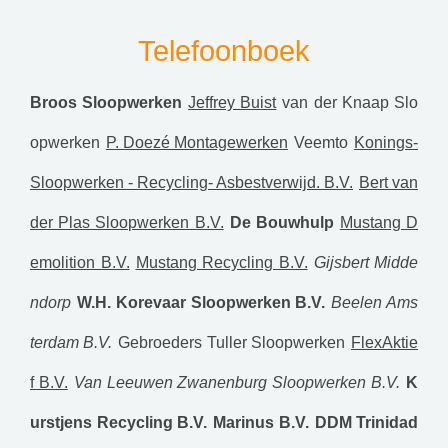
Telefoonboek
Broos Sloopwerken
Jeffrey Buist
van der Knaap Slo
opwerken
P. Doezé Montagewerken
Veemto
Konings-
Sloopwerken - Recycling- Asbestverwijd. B.V.
Bert van
der Plas Sloopwerken B.V.
De Bouwhulp
Mustang D
emolition B.V.
Mustang Recycling B.V.
Gijsbert Midde
ndorp
W.H. Korevaar Sloopwerken B.V.
Beelen Ams
terdam B.V.
Gebroeders Tuller Sloopwerken
FlexAktie
f B.V.
Van Leeuwen Zwanenburg Sloopwerken B.V.
K
urstjens Recycling B.V.
Marinus B.V.
DDM Trinidad