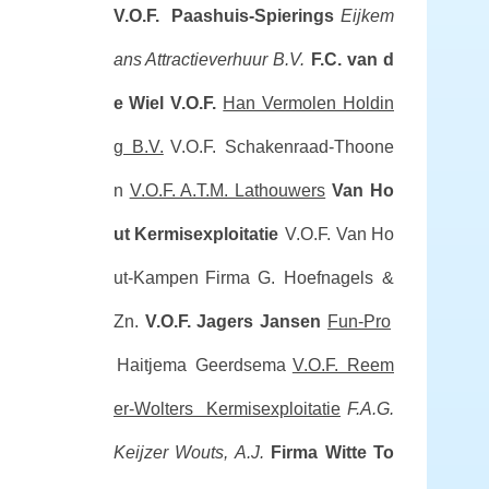
V.O.F. Paashuis-Spierings
Eijkem
ans Attractieverhuur B.V.
F.C. van d
e Wiel V.O.F.
Han Vermolen Holdin
g B.V.
V.O.F. Schakenraad-Thoone
n
V.O.F. A.T.M. Lathouwers
Van Ho
ut Kermisexploitatie
V.O.F. Van Ho
ut-Kampen
Firma G. Hoefnagels &
Zn.
V.O.F. Jagers Jansen
Fun-Pro
Haitjema Geerdsema
V.O.F. Reem
er-Wolters Kermisexploitatie
F.A.G.
Keijzer
Wouts, A.J.
Firma Witte
To