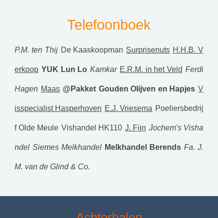
Telefoonboek
P.M. ten Thij
De Kaaskoopman
Surprisenuts
H.H.B. V
erkoop
YUK Lun Lo
Kamkar
E.R.M. in het Veld
Ferdi
Hagen
Maas
@Pakket
Gouden Olijven en Hapjes
V
isspecialist Hasperhoven
E.J. Vriesema
Poeliersbedrij
f Olde Meule
Vishandel HK110
J. Fijn
Jochem's Visha
ndel
Siemes Melkhandel
Melkhandel Berends
Fa. J.
M. van de Glind & Co.
Achterhalen