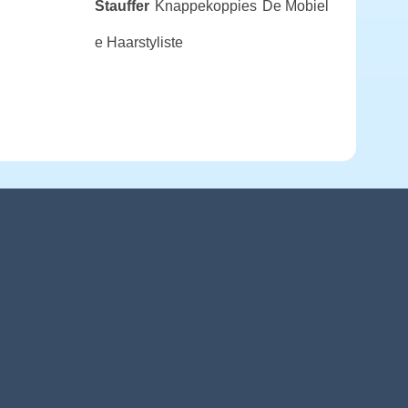
Stauffer
Knappekoppies
De Mobiel
e Haarstyliste