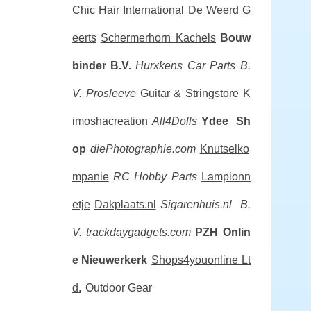
Chic Hair International
De Weerd G
eerts
Schermerhorn Kachels
Bouw
binder B.V.
Hurxkens Car Parts B.
V.
Prosleeve
Guitar & Stringstore
K
imoshacreation
All4Dolls
Ydee Sh
op
diePhotographie.com
Knutselko
mpanie
RC Hobby Parts
Lampionn
etje
Dakplaats.nl
Sigarenhuis.nl B.
V.
trackdaygadgets.com
PZH Onlin
e Nieuwerkerk
Shops4youonline Lt
d.
Outdoor Gear