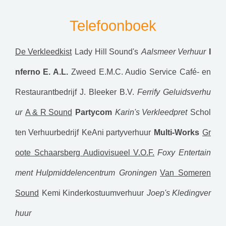
Telefoonboek
De Verkleedkist
Lady Hill Sound's
Aalsmeer Verhuur
I
nferno E. A.L.
Zweed
E.M.C. Audio Service
Café- en
Restaurantbedrijf J. Bleeker B.V.
Ferrify Geluidsverhu
ur
A & R Sound
Partycom
Karin's Verkleedpret
Schol
ten Verhuurbedrijf
KeAni partyverhuur
Multi-Works
Gr
oote Schaarsberg Audiovisueel V.O.F.
Foxy Entertain
ment
Hulpmiddelencentrum Groningen
Van Someren
Sound
Kemi Kinderkostuumverhuur
Joep's Kledingver
huur