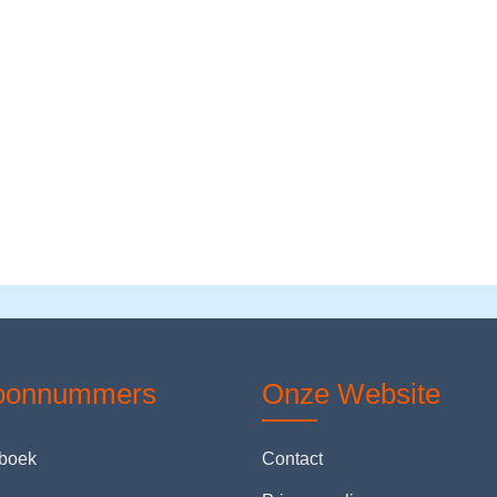
foonnummers
Onze Website
nboek
Contact