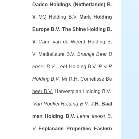
Dadco Holdings (Netherlands) B.
V.
MQ Holding B.V.
Mark Holding
Europe B.V.
The Shine Holding B.
V.
Carin van de Weerd Holding B.
V.
Mediafuture B.V.
Bruintje Beer B
eheer B.V.
Leef Holding B.V.
P & P
Holding B.V.
Mr R.H. Cornelisse Be
heer B.V.
Harvestplan Holding B.V.
Van Roekel Holding B.V.
J.H. Baal
man Holding B.V.
Lema Invest B.
V.
Esplanade Properties Eastern