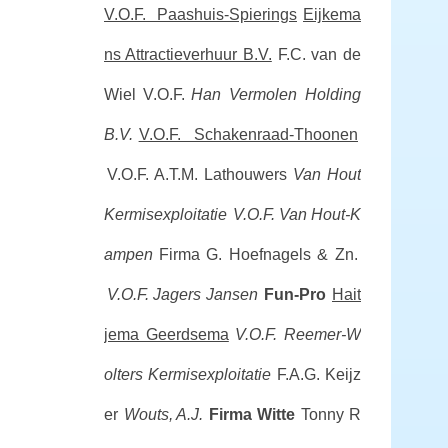
V.O.F. Paashuis-Spierings
Eijkema
ns Attractieverhuur B.V.
F.C. van de
Wiel V.O.F.
Han Vermolen Holding
B.V.
V.O.F. Schakenraad-Thoonen
V.O.F. A.T.M. Lathouwers
Van Hout
Kermisexploitatie
V.O.F. Van Hout-K
ampen
Firma G. Hoefnagels & Zn.
V.O.F. Jagers Jansen
Fun-Pro
Hait
jema Geerdsema
V.O.F. Reemer-W
olters Kermisexploitatie
F.A.G. Keijz
er
Wouts, A.J.
Firma Witte
Tonny R