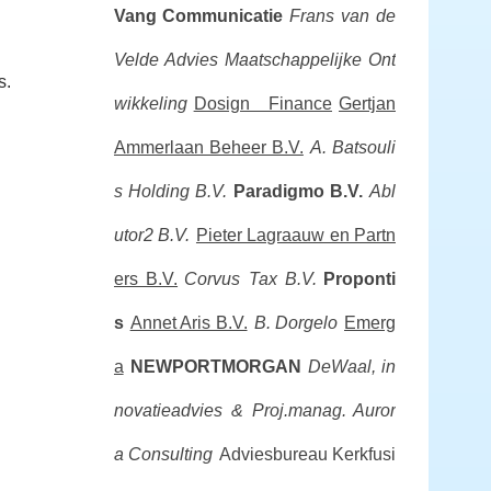
Vang Communicatie
Frans van de
Velde Advies Maatschappelijke Ont
s.
wikkeling
Dosign Finance
Gertjan
Ammerlaan Beheer B.V.
A. Batsouli
s Holding B.V.
Paradigmo B.V.
Abl
utor2 B.V.
Pieter Lagraauw en Partn
ers B.V.
Corvus Tax B.V.
Proponti
s
Annet Aris B.V.
B. Dorgelo
Emerg
a
NEWPORTMORGAN
DeWaal, in
novatieadvies & Proj.manag.
Auror
a Consulting
Adviesbureau Kerkfusi