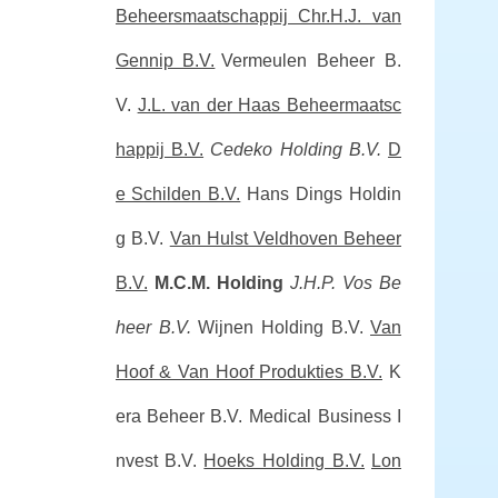
Beheersmaatschappij Chr.H.J. van
Gennip B.V.
Vermeulen Beheer B.
V.
J.L. van der Haas Beheermaatsc
happij B.V.
Cedeko Holding B.V.
D
e Schilden B.V.
Hans Dings Holdin
g B.V.
Van Hulst Veldhoven Beheer
B.V.
M.C.M. Holding
J.H.P. Vos Be
heer B.V.
Wijnen Holding B.V.
Van
Hoof & Van Hoof Produkties B.V.
K
era Beheer B.V.
Medical Business I
nvest B.V.
Hoeks Holding B.V.
Lon