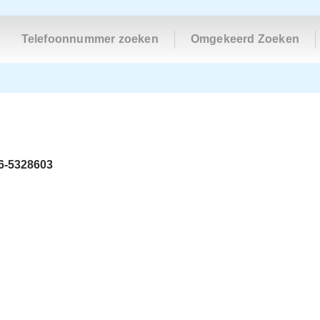
Telefoonnummer zoeken
Omgekeerd Zoeken
6-5328603