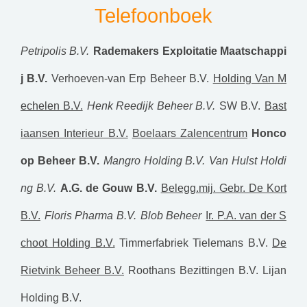
Telefoonboek
Petripolis B.V.
Rademakers Exploitatie Maatschappi
j B.V.
Verhoeven-van Erp Beheer B.V.
Holding Van M
echelen B.V.
Henk Reedijk Beheer B.V.
SW B.V.
Bast
iaansen Interieur B.V.
Boelaars Zalencentrum
Honco
op Beheer B.V.
Mangro Holding B.V.
Van Hulst Holdi
ng B.V.
A.G. de Gouw B.V.
Belegg.mij. Gebr. De Kort
B.V.
Floris Pharma B.V.
Blob Beheer
Ir. P.A. van der S
choot Holding B.V.
Timmerfabriek Tielemans B.V.
De
Rietvink Beheer B.V.
Roothans Bezittingen B.V.
Lijan
Holding B.V.