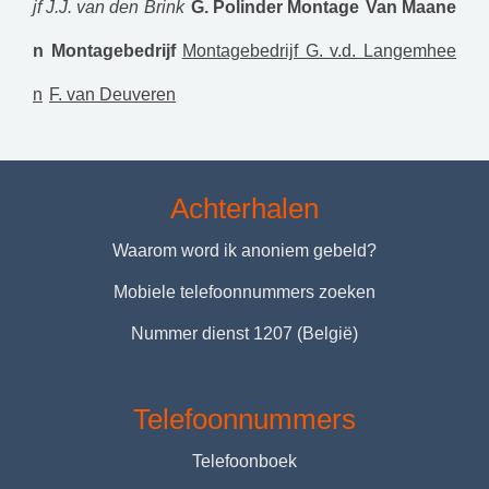
jf J.J. van den Brink
G. Polinder Montage
Van Maane
n Montagebedrijf
Montagebedrijf G. v.d. Langemhee
n
F. van Deuveren
Achterhalen
Waarom word ik anoniem gebeld?
Mobiele telefoonnummers zoeken
Nummer dienst 1207 (België)
Telefoonnummers
Telefoonboek