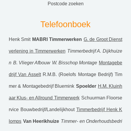
postcode zoeken
Telefoonboek
Henk Smit
MABRI Timmerwerken
G. de Groot Dienst
verlening in Timmerwerken
Timmerbedrijf A. Dijkhuize
n
B. Vlieger Afbouw
W. Bisschop Montage
Montagebe
drijf Van Asselt
R.M.B. (Roelofs Montage Bedrijf)
Tim
mer & Montagebedrijf Bluemink
Spoelder
H.M. Kluinh
aar Klus- en Allround Timmerwerk
Schuurman Floorse
rvice
Bouwbedrijf/Landelijkhout
Timmerbedrijf Henk K
lomps
Van Heerikhuize
Timmer- en Onderhoudsbedri