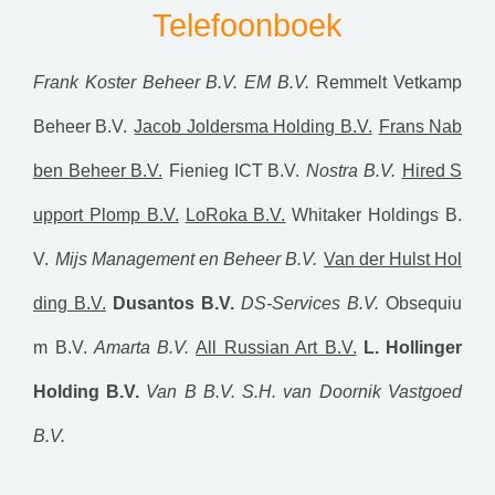
Telefoonboek
Frank Koster Beheer B.V.
EM B.V.
Remmelt Vetkamp
Beheer B.V.
Jacob Joldersma Holding B.V.
Frans Nab
ben Beheer B.V.
Fienieg ICT B.V.
Nostra B.V.
Hired S
upport Plomp B.V.
LoRoka B.V.
Whitaker Holdings B.
V.
Mijs Management en Beheer B.V.
Van der Hulst Hol
ding B.V.
Dusantos B.V.
DS-Services B.V.
Obsequiu
m B.V.
Amarta B.V.
All Russian Art B.V.
L. Hollinger
Holding B.V.
Van B B.V.
S.H. van Doornik Vastgoed
B.V.