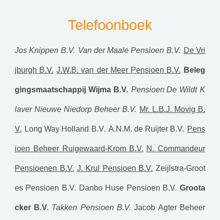
Telefoonboek
Jos Knippen B.V.
Van der Maale Pensioen B.V.
De Vri
jburgh B.V.
J.W.B. van der Meer Pensioen B.V.
Beleg
gingsmaatschappij Wijma B.V.
Pensioen De Wildt
K
laver Nieuwe Niedorp Beheer B.V.
Mr. L.B.J. Movig B.
V.
Long Way Holland B.V.
A.N.M. de Ruijter B.V.
Pens
ioen Beheer Ruigewaard-Krom B.V.
N. Commandeur
Pensioenen B.V.
J. Krul Pensioen B.V.
Zeijlstra-Groot
es Pensioen B.V.
Danbo Huse Pensioen B.V.
Groota
cker B.V.
Takken Pensioen B.V.
Jacob Agter Beheer