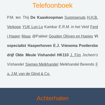
Telefoonboek
P.M. ten Thij
De Kaaskoopman
Surprisenuts
H.H.B.
Verkoop
YUK Lun Lo
Kamkar
E.R.M. in het Veld
Ferd
i Hagen
Maas
@Pakket
Gouden Olijven en Hapjes
Vi
sspecialist Hasperhoven
E.J. Vriesema
Poeliersbe
drijf Olde Meule
Vishandel HK110
J. Fijn
Jochem's
Vishandel
Siemes Melkhandel
Melkhandel Berends
F
a. J.M. van de Glind & Co.
Achterhalen