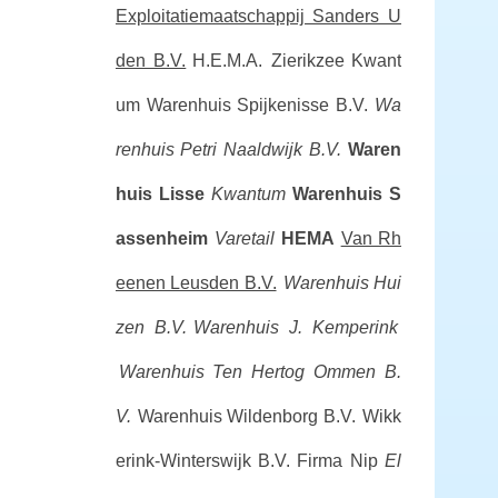
Exploitatiemaatschappij Sanders U
den B.V.
H.E.M.A. Zierikzee
Kwant
um
Warenhuis Spijkenisse B.V.
Wa
renhuis Petri Naaldwijk B.V.
Waren
huis Lisse
Kwantum
Warenhuis S
assenheim
Varetail
HEMA
Van Rh
eenen Leusden B.V.
Warenhuis Hui
zen B.V.
Warenhuis J. Kemperink
Warenhuis Ten Hertog Ommen B.
V.
Warenhuis Wildenborg B.V.
Wikk
erink-Winterswijk B.V.
Firma Nip
El