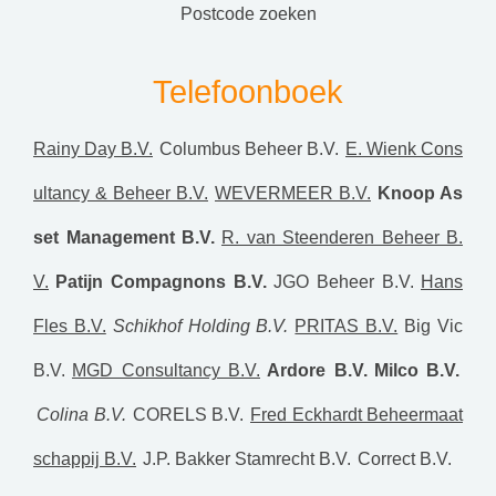
postcode zoeken
Telefoonboek
Rainy Day B.V.
Columbus Beheer B.V.
E. Wienk Cons
ultancy & Beheer B.V.
WEVERMEER B.V.
Knoop As
set Management B.V.
R. van Steenderen Beheer B.
V.
Patijn Compagnons B.V.
JGO Beheer B.V.
Hans
Fles B.V.
Schikhof Holding B.V.
PRITAS B.V.
Big Vic
B.V.
MGD Consultancy B.V.
Ardore B.V.
Milco B.V.
Colina B.V.
CORELS B.V.
Fred Eckhardt Beheermaat
schappij B.V.
J.P. Bakker Stamrecht B.V.
Correct B.V.