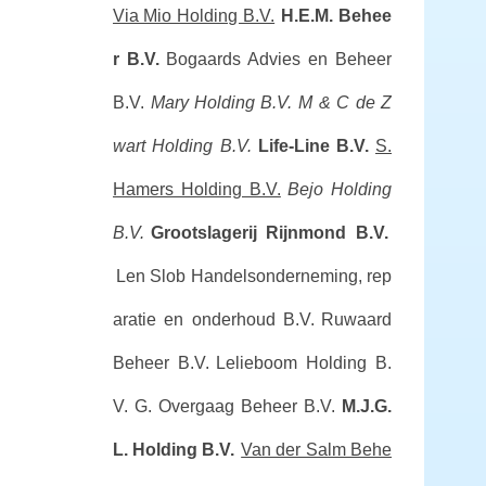
Via Mio Holding B.V.
H.E.M. Behee
r B.V.
Bogaards Advies en Beheer
B.V.
Mary Holding B.V.
M & C de Z
wart Holding B.V.
Life-Line B.V.
S.
Hamers Holding B.V.
Bejo Holding
B.V.
Grootslagerij Rijnmond B.V.
Len Slob Handelsonderneming, rep
aratie en onderhoud B.V.
Ruwaard
Beheer B.V.
Lelieboom Holding B.
V.
G. Overgaag Beheer B.V.
M.J.G.
L. Holding B.V.
Van der Salm Behe