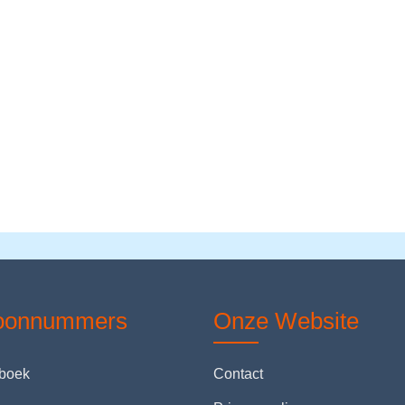
foonnummers
Onze Website
nboek
Contact