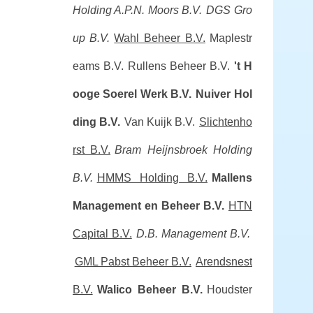
Holding A.P.N. Moors B.V.
DGS Gro
up B.V.
Wahl Beheer B.V.
Maplestr
eams B.V.
Rullens Beheer B.V.
't H
ooge Soerel Werk B.V.
Nuiver Hol
ding B.V.
Van Kuijk B.V.
Slichtenho
rst B.V.
Bram Heijnsbroek Holding
B.V.
HMMS Holding B.V.
Mallens
Management en Beheer B.V.
HTN
Capital B.V.
D.B. Management B.V.
GML Pabst Beheer B.V.
Arendsnest
B.V.
Walico Beheer B.V.
Houdster