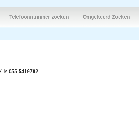
Telefoonnummer zoeken
Omgekeerd Zoeken
. is
055-5419782