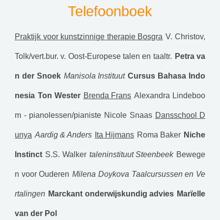
Telefoonboek
Praktijk voor kunstzinnige therapie Bosgra
V. Christov,
Tolk/vert.bur. v. Oost-Europese talen en taaltr.
Petra va
n der Snoek
Manisola Instituut
Cursus Bahasa Indo
nesia
Ton Wester
Brenda Frans
Alexandra Lindeboo
m - pianolessen/pianiste
Nicole Snaas
Dansschool D
unya
Aardig & Anders
Ita Hijmans
Roma Baker
Niche
Instinct
S.S. Walker
taleninstituut Steenbeek
Bewege
n voor Ouderen
Milena Doykova Taalcursussen en Ve
rtalingen
Marckant onderwijskundig advies
Marïelle
van der Pol