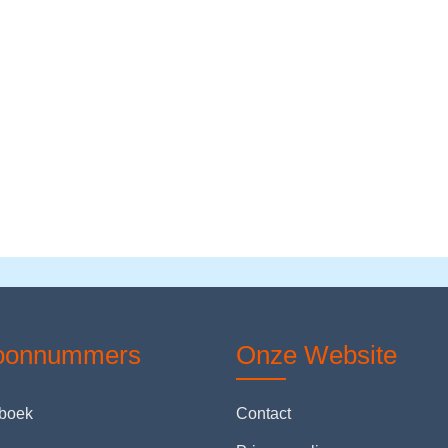
foonnummers
Onze Website
nboek
Contact