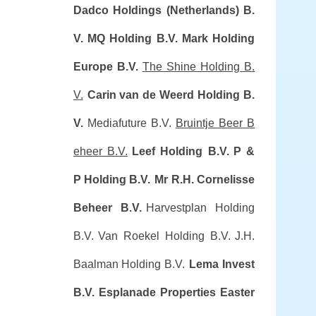
Dadco Holdings (Netherlands) B.
V.
MQ Holding B.V.
Mark Holding
Europe B.V.
The Shine Holding B.
V.
Carin van de Weerd Holding B.
V.
Mediafuture B.V.
Bruintje Beer B
eheer B.V.
Leef Holding B.V.
P &
P Holding B.V.
Mr R.H. Cornelisse
Beheer B.V.
Harvestplan Holding
B.V.
Van Roekel Holding B.V.
J.H.
Baalman Holding B.V.
Lema Invest
B.V.
Esplanade Properties Easter