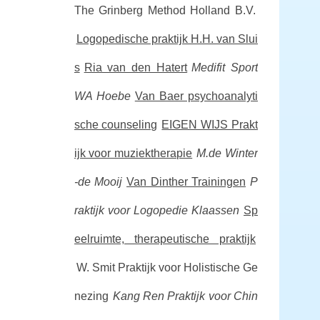
The Grinberg Method Holland B.V.
Logopedische praktijk H.H. van Slui
s
Ria van den Hatert
Medifit Sport
WA Hoebe
Van Baer psychoanalyti
sche counseling
EIGEN WIJS Prakt
ijk voor muziektherapie
M.de Winter
-de Mooij
Van Dinther Trainingen
P
raktijk voor Logopedie Klaassen
Sp
eelruimte, therapeutische praktijk
W. Smit Praktijk voor Holistische Ge
nezing
Kang Ren Praktijk voor Chin