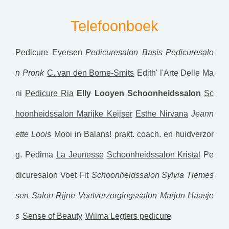
Telefoonboek
Pedicure Eversen
Pedicuresalon Basis
Pedicuresalo
n Pronk
C. van den Borne-Smits
Edith' l'Arte Delle Ma
ni
Pedicure Ria
Elly Looyen Schoonheidssalon
Sc
hoonheidssalon Marijke Keijser
Esthe Nirvana
Jeann
ette Loois
Mooi in Balans! prakt. coach. en huidverzor
g.
Pedima
La Jeunesse
Schoonheidssalon Kristal
Pe
dicuresalon Voet Fit
Schoonheidssalon Sylvia Tiemes
sen
Salon Rijne
Voetverzorgingssalon Marjon Haasje
s
Sense of Beauty
Wilma Legters pedicure