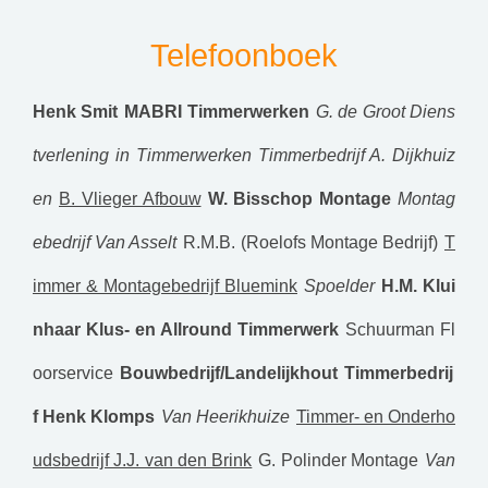
Telefoonboek
Henk Smit
MABRI Timmerwerken
G. de Groot Diens
tverlening in Timmerwerken
Timmerbedrijf A. Dijkhuiz
en
B. Vlieger Afbouw
W. Bisschop Montage
Montag
ebedrijf Van Asselt
R.M.B. (Roelofs Montage Bedrijf)
T
immer & Montagebedrijf Bluemink
Spoelder
H.M. Klui
nhaar Klus- en Allround Timmerwerk
Schuurman Fl
oorservice
Bouwbedrijf/Landelijkhout
Timmerbedrij
f Henk Klomps
Van Heerikhuize
Timmer- en Onderho
udsbedrijf J.J. van den Brink
G. Polinder Montage
Van