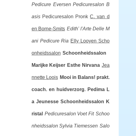
Pedicure Eversen
Pedicuresalon B
asis
Pedicuresalon Pronk
C. van d
en Borne-Smits
Edith' l'Arte Delle M
ani
Pedicure Ria
Elly Looyen Scho
onheidssalon
Schoonheidssalon
Marijke Keijser
Esthe Nirvana
Jea
nnette Loois
Mooi in Balans! prakt.
coach. en huidverzorg.
Pedima
L
a Jeunesse
Schoonheidssalon K
ristal
Pedicuresalon Voet Fit
Schoo
nheidssalon Sylvia Tiemessen
Salo