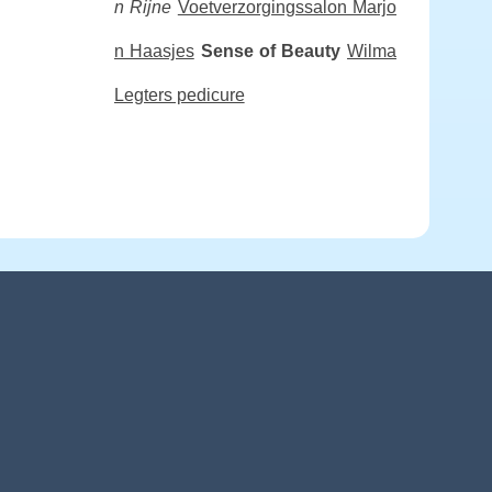
n Rijne
Voetverzorgingssalon Marjo
n Haasjes
Sense of Beauty
Wilma
Legters pedicure